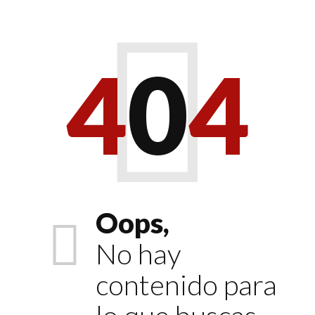
4
0
4
Oops,
No hay
contenido para